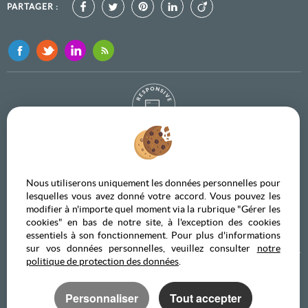
PARTAGER :
Afin de vous offrir un confort de lecture permanent, depuis votre PC, votre
tablette ou votre smartphone, notre site s’adapte automatiquement aux
différents types d'écrans
Nous utiliserons uniquement les données personnelles pour
lesquelles vous avez donné votre accord. Vous pouvez les
Logiciel immobilier
modifier à n'importe quel moment via la rubrique "Gérer les
Création site internet
cookies" en bas de notre site, à l'exception des cookies
Référencement site immobilier
essentiels à son fonctionnement. Pour plus d'informations
sur vos données personnelles, veuillez consulter
notre
politique de protection des données
.
Le Faouet (56320)
Lanvenegen (56320)
Langonnet (56630)
Guiscriff (56560)
Priziac (56320)
Bain De Bretagne (35470)
Personnaliser
Tout accepter
Guipry (35480)
Pipriac (35550)