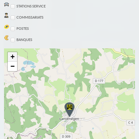
STATIONS SERVICE
COMMISSARIATS
POSTES
BANQUES
+
−