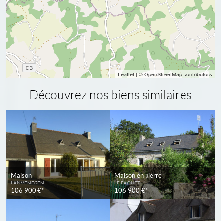
Leaflet
| © OpenStreetMap contributors
Découvrez nos biens similaires
Maison
Maison en pierre
LANVENEGEN
LE FAOUET
106 900 €*
106 900 €*