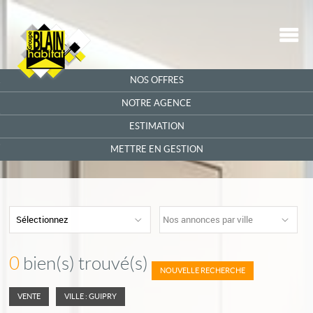
M
ACCUEIL
NOS OFFRES
QUI SOMMES-NOUS ?
NOTRE AGENCE
ESTIMATION
ALERTE EMAIL
METTRE EN GESTION
NOUS CONTACTER
PARRAINAGE
Sélectionnez
Nos annonces par ville
0
bien(s) trouvé(s)
NOUVELLE RECHERCHE
VENTE
VILLE : GUIPRY