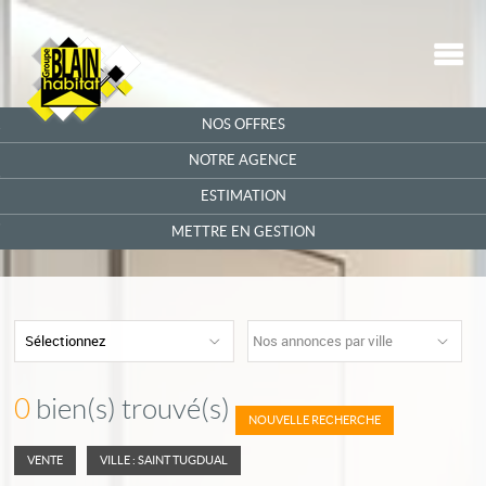
M
ACCUEIL
NOS OFFRES
QUI SOMMES-NOUS ?
NOTRE AGENCE
ESTIMATION
ALERTE EMAIL
METTRE EN GESTION
NOUS CONTACTER
PARRAINAGE
Sélectionnez
Nos annonces par ville
0
bien(s) trouvé(s)
NOUVELLE RECHERCHE
VENTE
VILLE : SAINT TUGDUAL