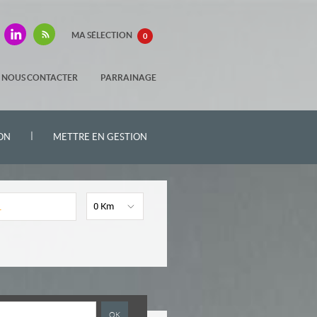
MA SÉLECTION
0
NOUS CONTACTER
PARRAINAGE
|
ON
METTRE EN GESTION
0 Km