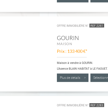
OFFRE IMMOBILIÈRE N°
REF 2261
GOURIN
MAISON
Prix : 133 400 €*
Maison à vendre à GOURIN.
L'Agence BLAIN HABITAT à LE FAOUET,
traditionnelle à GOURIN
Située dans quartier commerçant,...
Plus de détails >
Sélectio
OFFRE IMMOBILIÈRE N°
REF 2283