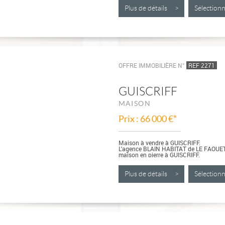
1200 M² CONSTRUCTIBLE, sans...
Plus de détails >
Sélectio
OFFRE IMMOBILIÈRE N°
REF 2271
GUISCRIFF
MAISON
Prix : 66 000 €*
Maison à vendre à GUISCRIFF.
L'agence BLAIN HABITAT de LE FAOUET
maison en pierre à GUISCRIFF.
Proche du CENTRE...
Plus de détails >
Sélectio