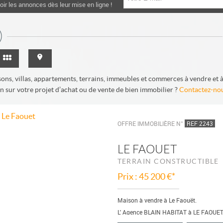
oir les annonces dès leur mise en ligne !
)
ns, villas, appartements, terrains, immeubles et commerces à vendre et à 
 sur votre projet d’achat ou de vente de bien immobilier ?
Contactez-no
OFFRE IMMOBILIÈRE N°
REF 2243
LE FAOUET
TERRAIN CONSTRUCTIBLE
Prix : 45 200 €*
Maison à vendre à Le Faouët.
L' Agence BLAIN HABITAT à LE FAOUET, 
bâtir à LE FAOUET