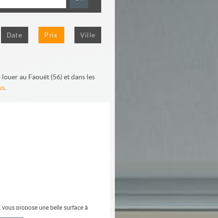
Date
Prix
Ville
louer au Faouët (56) et dans les
us
.
vous propose une belle surface à